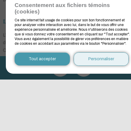
Consentement aux fichiers témoins
(cookies)
Le saviez-vous ?
Ce site internet fait usage de cookies pour son bon fonctionnement et
pour analyser votre interaction avec lui, dans le but de vous offrir une
expérience personnalisée et améliorée. Nous n'utiliserons des cookies
que si vous donnez votre consentement en cliquant sur "Tout accepter".
L’équipe de Cultive le partage laisse régulièrement des
Vous avez également la possibilité de gérer vos préférences en matière
denrées dans les frigos-partage à travers toute la Mauricie.
de cookies en accédant aux paramètres via le bouton "Personnaliser".
Cela peut provenir des activités de
glanage
, ou de dons de
producteur.trices, ou issue d’atelier de
cuisines collectives
Tout accepter
Personnaliser
Comment démarrer un frigo-partage en
Mauricie ​
Nombreuses sont les personnes qui aimeraient avoir un frigo-