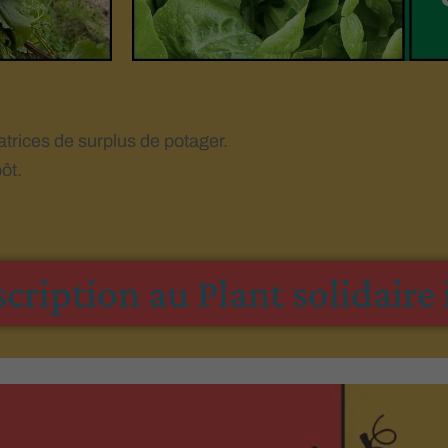
trices de surplus de potager.
ôt.
ription au Plant solidaire i