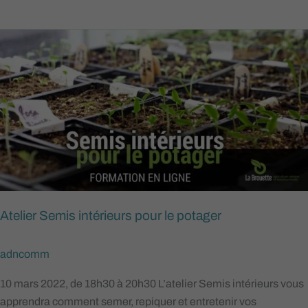
Atelier
Semis
intérieurs
pour
le
potager
Atelier Semis intérieurs pour le potager
adncomm
10 mars 2022, de 18h30 à 20h30 L’atelier Semis intérieurs vous
apprendra comment semer, repiquer et entretenir vos